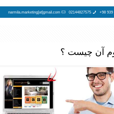
narmila.marketing[at]gmail.com
02144827575
م آن چیست ؟